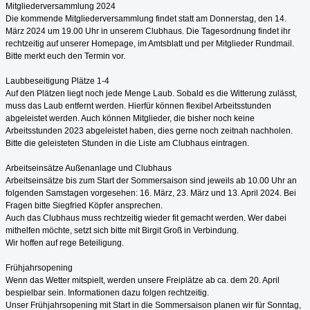
Mitgliederversammlung 2024
Die kommende Mitgliederversammlung findet statt am Donnerstag, den 14.
März 2024 um 19.00 Uhr in unserem Clubhaus. Die Tagesordnung findet ihr
rechtzeitig auf unserer Homepage, im Amtsblatt und per Mitglieder Rundmail.
Bitte merkt euch den Termin vor.
Laubbeseitigung Plätze 1-4
Auf den Plätzen liegt noch jede Menge Laub. Sobald es die Witterung zulässt,
muss das Laub entfernt werden. Hierfür können flexibel Arbeitsstunden
abgeleistet werden. Auch können Mitglieder, die bisher noch keine
Arbeitsstunden 2023 abgeleistet haben, dies gerne noch zeitnah nachholen.
Bitte die geleisteten Stunden in die Liste am Clubhaus eintragen.
Arbeitseinsätze Außenanlage und Clubhaus
Arbeitseinsätze bis zum Start der Sommersaison sind jeweils ab 10.00 Uhr an
folgenden Samstagen vorgesehen: 16. März, 23. März und 13. April 2024. Bei
Fragen bitte Siegfried Köpfer ansprechen.
Auch das Clubhaus muss rechtzeitig wieder fit gemacht werden. Wer dabei
mithelfen möchte, setzt sich bitte mit Birgit Groß in Verbindung.
Wir hoffen auf rege Beteiligung.
Frühjahrsopening
Wenn das Wetter mitspielt, werden unsere Freiplätze ab ca. dem 20. April
bespielbar sein. Informationen dazu folgen rechtzeitig.
Unser Frühjahrsopening mit Start in die Sommersaison planen wir für Sonntag,