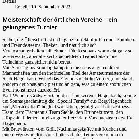
Details
Erstellt: 10. September 2023
Meisterschaft der örtlichen Vereine – ein
gelungenes Turnier
Sicher, die Überschrift ist nicht ganz korrekt, durften doch Familien-
und Freundesteams, Theken- und natürlich auch
Vereinsmannschaften teilnehmen. Die Resonanz war nicht ganz so
wie erwartet, aber alle sechs gemeldeten Teams haben ihre
Teilnahme ganz sicher nicht bereut.
Von Samstag bis Sonntag kämpften die sechs angemeldeten
Mannschaften um den inoffiziellen Titel des Amateurmeisters der
Stadt Hagenbach. Wobei das Ergebnis nicht im Vordergrund stand,
sondern der Spaß am Spiel und an dem, was zu einem sportlichen
Event sonst noch dazugehört.
Karl-Wilhelm Groß, Vorstand des Tennisvereins Hagenbach, konnte
am Sonntagnachmittag die „Special Family“ aus Berg/Hagenbach
zur „Meisterschaft“ beglückwünschen, gefolgt von Udos-Fitness-
Team, dem Tischtennis-Team Stehle, den Brunnebutzern, den
„Topspin Talenten“ und zu guter Letzt dem Vorstandsteam des TV
Hagenbach.
Mit Bratwürsten vom Grill, Nachmittagskaffee mit Kuchen und
einem Weißwurstfrühstück hatte sich der Tennisverein um ein