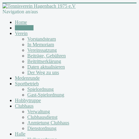
Navigation an/aus
Home
Aktuelles
Verein
Vorstandsteam
In Memoriam
Vereinssatzung
Beiträge, Gebühren
Beitrittserklärung
Daten aktualisieren
Der Weg zu uns
Medenrunde
Sportbetrieb
Spielordnung
Gast-Spielordnung
Hobbytruppe
Clubhaus
Verwaltung
Clubhausdienst
Anmietung Clubhaus
Dienstordnung
Halle