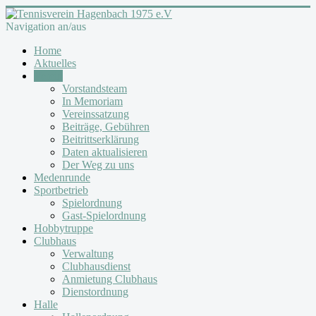
Navigation an/aus
Home
Aktuelles
Verein
Vorstandsteam
In Memoriam
Vereinssatzung
Beiträge, Gebühren
Beitrittserklärung
Daten aktualisieren
Der Weg zu uns
Medenrunde
Sportbetrieb
Spielordnung
Gast-Spielordnung
Hobbytruppe
Clubhaus
Verwaltung
Clubhausdienst
Anmietung Clubhaus
Dienstordnung
Halle