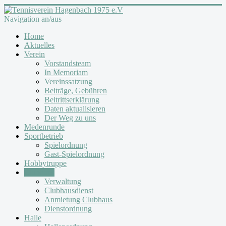
Navigation an/aus
Home
Aktuelles
Verein
Vorstandsteam
In Memoriam
Vereinssatzung
Beiträge, Gebühren
Beitrittserklärung
Daten aktualisieren
Der Weg zu uns
Medenrunde
Sportbetrieb
Spielordnung
Gast-Spielordnung
Hobbytruppe
Clubhaus
Verwaltung
Clubhausdienst
Anmietung Clubhaus
Dienstordnung
Halle