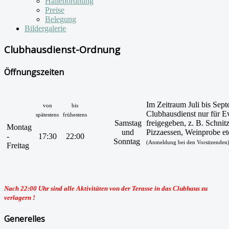
Hallenordnung
Preise
Belegung
Bildergalerie
Clubhausdienst-Ordnung
Öffnungszeiten
Im Zeitraum Juli bis Sep
von
bis
Clubhausdienst nur für E
spätestens
frühestens
Samstag
freigegeben, z. B. Schnit
Montag
und
Pizzaessen, Weinprobe et
-
17:30
22:00
Sonntag
(Anmeldung bei den Vorsitzenden
Freitag
Nach 22:00 Uhr sind alle Aktivitäten von der Terasse in das Clubhaus zu
verlagern !
Generelles